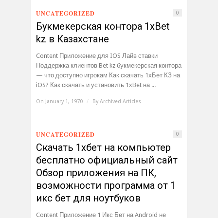
UNCATEGORIZED
0
Букмекерская контора 1xBet
kz в Казахстане
Content Приложение для IOS Лайв ставки
Поддержка клиентов Bet kz букмекерская контора
— что доступно игрокам Как скачать 1хБет КЗ на
iOS? Как скачать и установить 1xBet на ...
On January 1, 1970
/
By
Archived Articles
UNCATEGORIZED
0
Скачать 1хбет на компьютер
бесплатно официальный сайт
Обзор приложения на ПК,
возможности программа от 1
икс бет для ноутбуков
Content Приложение 1 Икс Бет на Android не