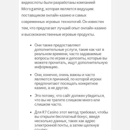
видеослоты были разработаны компанией
Microgaming, которая является ведущим
поставщиком онлайн-казино и самых
современных игровых технологий. Он известен
тем, что предлагает лучший опыт онлайн-казино
и высококачественные игровые продукты.
Они также предоставляют
дополнительные услуги, такие как чат в
реальном времени, часто задаваемые
вопросы по играм и депозиты, которые вы
можете прочитать, ищут дополнительную
информацию.
Они, конечно, очень важны и часто
являются причиной, по которой игроки
предпочитают посещать конкретное
казино, а не другое.
Это потому, что сайт должен убедиться,
что вы не тратите слишком много или
слишком часто.
Для R7 Casino этот метод требовал, чтобы
вы открыли бесплатный бонус, введя
несколько данных, таких как адрес
электронной почты, а затем щелкнув
ссылку.