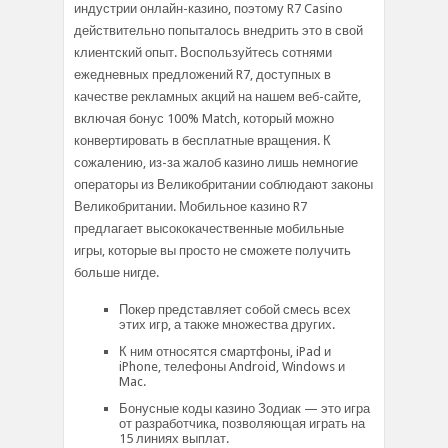
индустрии онлайн-казино, поэтому R7 Casino
действительно попыталось внедрить это в свой
клиентский опыт. Воспользуйтесь сотнями
ежедневных предложений R7, доступных в
качестве рекламных акций на нашем веб-сайте,
включая бонус 100% Match, который можно
конвертировать в бесплатные вращения. К
сожалению, из-за жалоб казино лишь немногие
операторы из Великобритании соблюдают законы
Великобритании. Мобильное казино R7
предлагает высококачественные мобильные
игры, которые вы просто не сможете получить
больше нигде.
Покер представляет собой смесь всех
этих игр, а также множества других.
К ним относятся смартфоны, iPad и
iPhone, телефоны Android, Windows и
Mac.
Бонусные коды казино Зодиак — это игра
от разработчика, позволяющая играть на
15 линиях выплат.