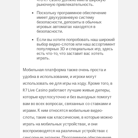
рыночную привлекательность.
Поскольку программное обеспечение
имеет двухуровневую систему
безопасности, депозиты в обычных
игровых автоматах находятся в
безопасности.
Если вы хотите попробовать наш широкий
выбор видео-слотов или наш ассортимент
популярных 3D и специальных игр, здесь
есть что-то, что заставит вас хотеть
играть.
Мобильная платформа также очень проста и
удобна в использовании, и игроки могут
использовать ее для игры на ходу. Кроме того, в
R7 Live Casino работают лучшие живые дилеры,
которые круглосуточно и без выходных помогут
вам во всех вопросах, связанных со ставками и
играми. К ним относятся мобильные видео-
слоты, такие как классические, в которые можно
играть на мобильных устройствах, и они
воспроизводятся на различных устройствах с
сенсорным экраном. Программное обеспечение