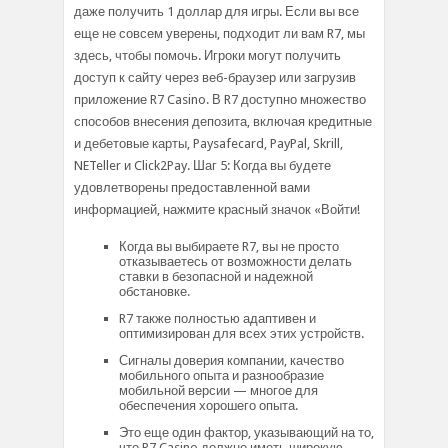
даже получить 1 доллар для игры. Если вы все
еще не совсем уверены, подходит ли вам R7, мы
здесь, чтобы помочь. Игроки могут получить
доступ к сайту через веб-браузер или загрузив
приложение R7 Casino. В R7 доступно множество
способов внесения депозита, включая кредитные
и дебетовые карты, Paysafecard, PayPal, Skrill,
NETeller и Click2Pay. Шаг 5: Когда вы будете
удовлетворены предоставленной вами
информацией, нажмите красный значок «Войти!
Когда вы выбираете R7, вы не просто
отказываетесь от возможности делать
ставки в безопасной и надежной
обстановке.
R7 также полностью адаптивен и
оптимизирован для всех этих устройств.
Сигналы доверия компании, качество
мобильного опыта и разнообразие
мобильной версии — многое для
обеспечения хорошего опыта.
Это еще один фактор, указывающий на то,
что R7 Casino должно иметь широкую