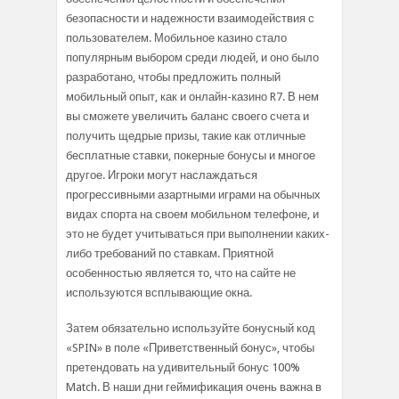
безопасности и надежности взаимодействия с
пользователем. Мобильное казино стало
популярным выбором среди людей, и оно было
разработано, чтобы предложить полный
мобильный опыт, как и онлайн-казино R7. В нем
вы сможете увеличить баланс своего счета и
получить щедрые призы, такие как отличные
бесплатные ставки, покерные бонусы и многое
другое. Игроки могут наслаждаться
прогрессивными азартными играми на обычных
видах спорта на своем мобильном телефоне, и
это не будет учитываться при выполнении каких-
либо требований по ставкам. Приятной
особенностью является то, что на сайте не
используются всплывающие окна.
Затем обязательно используйте бонусный код
«SPIN» в поле «Приветственный бонус», чтобы
претендовать на удивительный бонус 100%
Match. В наши дни геймификация очень важна в