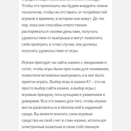
Чтобы это произошло, мы будем внедрять новые
технологии, чтобы не отставать от потребностей
игроков и времени, в котором они живут. До тех
пор, пока они способны ответственно
распоряжаться своими деньгами, получать
удовольствие от выигрыша и могут позволить
себе проиграть в этом случае, они должны
получать удовольствие от игры.
Игроки приходят на сайты казино с ожиданием и
хотят, чтобы игры были простыми для понимания,
позволяли мгновенно выигрывать и в них было
приятно играть. Выбор игры в казино R7 – это не
просто выбор сайта казино, а выбор игры с
игровым брендом, пользующимся уважением и
доверием. Все это важно для того, чтобы игроки
могли развлекаться в безопасной и надежной
среде. Вы можете вносить свои игровые
средства на свой счет в спин-казино, используя
электронные кошельки и свою собственную