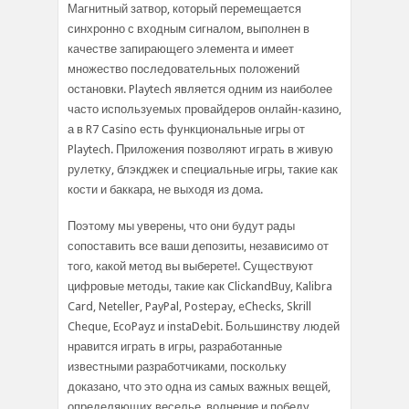
Магнитный затвор, который перемещается
синхронно с входным сигналом, выполнен в
качестве запирающего элемента и имеет
множество последовательных положений
остановки. Playtech является одним из наиболее
часто используемых провайдеров онлайн-казино,
а в R7 Casino есть функциональные игры от
Playtech. Приложения позволяют играть в живую
рулетку, блэкджек и специальные игры, такие как
кости и баккара, не выходя из дома.
Поэтому мы уверены, что они будут рады
сопоставить все ваши депозиты, независимо от
того, какой метод вы выберете!. Существуют
цифровые методы, такие как ClickandBuy, Kalibra
Card, Neteller, PayPal, Postepay, eChecks, Skrill
Cheque, EcoPayz и instaDebit. Большинству людей
нравится играть в игры, разработанные
известными разработчиками, поскольку
доказано, что это одна из самых важных вещей,
определяющих веселье, волнение и победу.