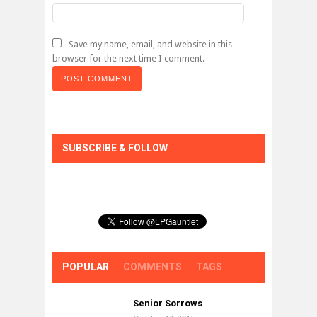
Save my name, email, and website in this
browser for the next time I comment.
SUBSCRIBE & FOLLOW
POPULAR
COMMENTS
TAGS
Senior Sorrows