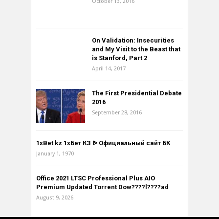
October 13, 2016
On Validation: Insecurities
and My Visit to the Beast that
is Stanford, Part 2
April 14, 2017
The First Presidential Debate
2016
September 28, 2016
1xBet kz 1хБет КЗ ᐉ Официальный сайт БК
January 1, 1970
Office 2021 LTSC Professional Plus AIO
Premium Updated Torrent Dow????l????аd
August 9, 2026