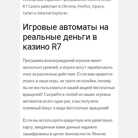
R7 Casino работает в Chrome, Firefox, Opera,
Safari и Internet Explorer.
Игровые автоматы на
реальные деньги в
казино R7
Программа вознаграждений игроков имеет
несколько уровней, и игроки могут зарабатывать
очки за различные действия. Если вам нравится
играть в наши игры, не тратя ни копейки, почему
бы не воспользоваться нашей акцией бесплатных
вращений? Сыграйте в любой из наших игровых
автоматов всего один раз, и вы получите
огромный бонус в виде бесплатных вращений!
Если вы используете кредитную или дебетовую
карту, введенные вами данные надежно
зашифрованы в целях безопасности. Многие