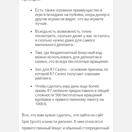
Есть также огромное преимущество в
игре в блэкджек на публике, когда дилер и
другие игроки не видят, что вы играете
лучше.
Всегда есть возможность точно
посмотреть, сколько денег у вас осталось
и сколько нужно даже для самого
маленького депозита.
Там, где бездепозитный бонусный код
можно использовать для депозитов в
казино, это всегда бесплатные вращения.
Seo для R7 Casino – основная причина, по
которой R7 Casino получает хорошие
рейтинги.
Чтобы сделать ваш день еще более
ярким, R7 любезно предоставило в общей
сложности 500 бесплатных вращений
вдобавок к приветственному пакету на
1000 €.
Все, что вам нужно сделать, это зайти на сайт
Spin Sports и внести депозит. К ним относятся
приветственный бонус и обычный стопроцентный