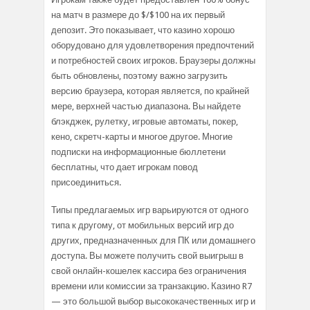
на матч в размере до $/$100 на их первый
депозит. Это показывает, что казино хорошо
оборудовано для удовлетворения предпочтений
и потребностей своих игроков. Браузеры должны
быть обновлены, поэтому важно загрузить
версию браузера, которая является, по крайней
мере, верхней частью диапазона. Вы найдете
блэкджек, рулетку, игровые автоматы, покер,
кено, скретч-карты и многое другое. Многие
подписки на информационные бюллетени
бесплатны, что дает игрокам повод
присоединиться.
Типы предлагаемых игр варьируются от одного
типа к другому, от мобильных версий игр до
других, предназначенных для ПК или домашнего
доступа. Вы можете получить свой выигрыш в
свой онлайн-кошелек кассира без ограничения
времени или комиссии за транзакцию. Казино R7
— это большой выбор высококачественных игр и