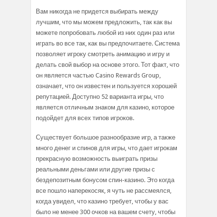
Вам никогда не придется выбирать между
лучшим, что мы можем предложить, так как вы
можете попробовать любой из них один раз или
играть во все так, как вы предпочитаете. Система
позволяет игроку смотреть анимацию и игру и
делать свой выбор на основе этого. Тот факт, что
он является частью Casino Rewards Group,
означает, что он известен и пользуется хорошей
репутацией. Доступно 52 варианта игры, что
является отличным знаком для казино, которое
подойдет для всех типов игроков.
Существует большое разнообразие игр, а также
много денег и спинов для игры, что дает игрокам
прекрасную возможность выиграть призы
реальными деньгами или другие призы с
бездепозитным бонусом спин-казино. Это когда
все пошло наперекосяк, я чуть не рассмеялся,
когда увидел, что казино требует, чтобы у вас
было не менее 300 очков на вашем счету, чтобы