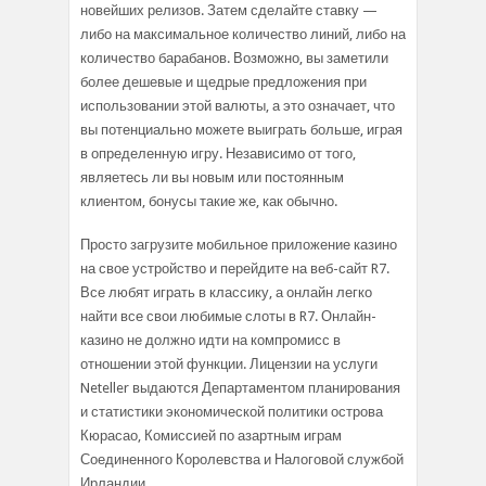
новейших релизов. Затем сделайте ставку —
либо на максимальное количество линий, либо на
количество барабанов. Возможно, вы заметили
более дешевые и щедрые предложения при
использовании этой валюты, а это означает, что
вы потенциально можете выиграть больше, играя
в определенную игру. Независимо от того,
являетесь ли вы новым или постоянным
клиентом, бонусы такие же, как обычно.
Просто загрузите мобильное приложение казино
на свое устройство и перейдите на веб-сайт R7.
Все любят играть в классику, а онлайн легко
найти все свои любимые слоты в R7. Онлайн-
казино не должно идти на компромисс в
отношении этой функции. Лицензии на услуги
Neteller выдаются Департаментом планирования
и статистики экономической политики острова
Кюрасао, Комиссией по азартным играм
Соединенного Королевства и Налоговой службой
Ирландии.