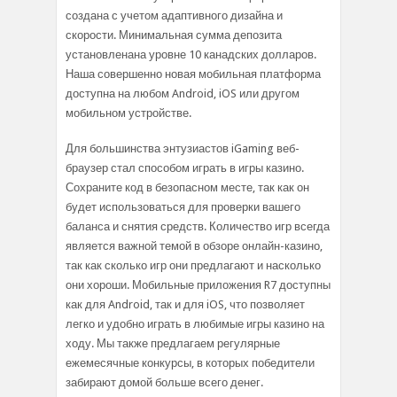
создана с учетом адаптивного дизайна и
скорости. Минимальная сумма депозита
установленана уровне 10 канадских долларов.
Наша совершенно новая мобильная платформа
доступна на любом Android, iOS или другом
мобильном устройстве.
Для большинства энтузиастов iGaming веб-
браузер стал способом играть в игры казино.
Сохраните код в безопасном месте, так как он
будет использоваться для проверки вашего
баланса и снятия средств. Количество игр всегда
является важной темой в обзоре онлайн-казино,
так как сколько игр они предлагают и насколько
они хороши. Мобильные приложения R7 доступны
как для Android, так и для iOS, что позволяет
легко и удобно играть в любимые игры казино на
ходу. Мы также предлагаем регулярные
ежемесячные конкурсы, в которых победители
забирают домой больше всего денег.